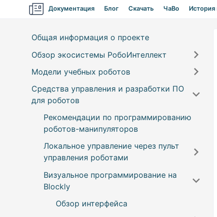
Документация
Блог
Скачать
ЧаВо
История
Общая информация о проекте
Обзор экосистемы РобоИнтеллект
Модели учебных роботов
Компоненты экосистемы
Средства управления и разработки ПО
Модели роботов и конструкторов
Роботы-манипуляторы
для роботов
Пульт управления
Самоходные машины
RM001 (конструктор для
Рекомендации по программированию
самостоятельной сборки)
Robointellect SDK
Беспилотные летательные аппараты
роботов-манипуляторов
RM002 (учебный робот в сборе)
IDE для программирования на Blockly и
Локальное управление через пульт
Python
Кинематические схемы роботов-
управления роботами
манипуляторов и расчёт угла
Дистанционное подключение к
Визуальное программирование на
поворота сервоприводов
Установка ПО “Пульт управления
роботу
Blockly
роботами манипуляторами”
Онлайн-сервис
Пульт управления
Настройка ПО “Пульт управления
Обзор интерфейса
ОС Windows
Отдельная утилита
Авторизация и регистрация
роботами манипуляторами”