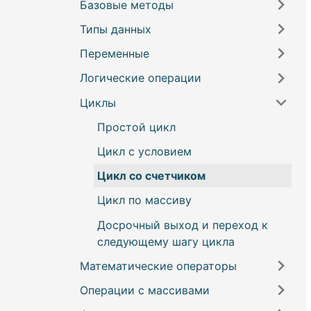
Базовые методы
ОС Linux (ПУ)
Образовательный модуль
Калибровка и позиционирование
Типы данных
Блок инициализации и
сервоприводов
Дистанционное подключение для
выполнения
Переменные
Тип Число
программирования
Запуск демонстрационных программ
Печать
Логические операции
Тип Строка
Получить значение переменной
Дистанционное подключение для
Список оповещений
Блок группы действий
управления
Циклы
Тип Байт
Присвоить переменной значение
Условный оператор
Блок ожидания
Трансляция видео
Логический тип
Оператор сравнения
Простой цикл
Комментарии
Тип Угол
Блок логических операций
Цикл с условием
Поворот в стартовое положение
Тип Цвет
Отрицание
Цикл со счетчиком
Массив
Условный тернарный оператор
Цикл по массиву
Досрочный выход и переход к
следующему шагу цикла
Математические операторы
Операции с массивами
Арифметические операции