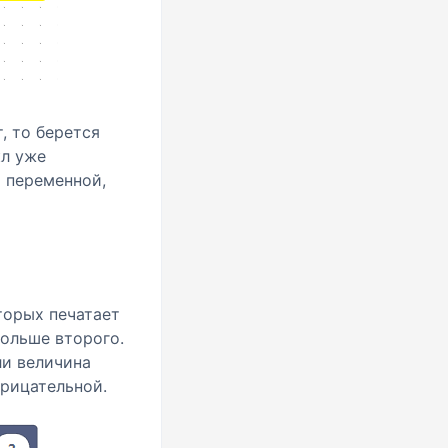
, то берется
кл уже
 переменной,
торых печатает
больше второго.
ли величина
трицательной.