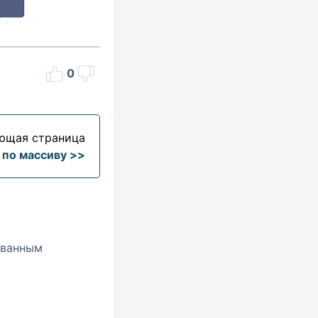
0
ющая страница
 по массиву >>
ованным