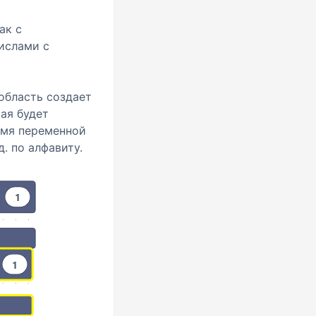
ак с
ислами с
область создает
ая будет
Имя переменной
д. по алфавиту.