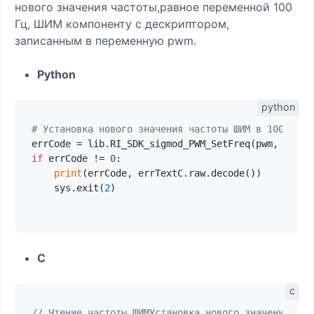
нового значения частоты,равное переменной 100
Гц, ШИМ компоненту с дескриптором,
записанным в переменную pwm.
Python
# Установка нового значения частоты ШИМ в 100 Гц
errCode = lib.RI_SDK_sigmod_PWM_SetFreq(pwm, 
100
if
 errCode != 
0
:

print
(errCode, errTextC.raw.decode())

    sys.exit(
2
)

C
// Чтение частоты ШИМУстановка нового значения час