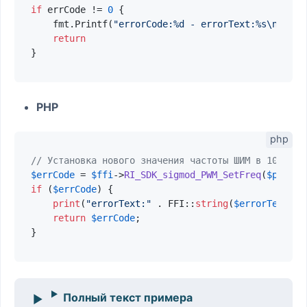
if
 errCode != 
0
 {

    fmt.Printf(
"errorCode:%d - errorText:%s\n"
, er
return
PHP
// Установка нового значения частоты ШИМ в 100 Гц
$errCode
 = 
$ffi
->
RI_SDK_sigmod_PWM_SetFreq
(
$pwm
->c
if
 (
$errCode
) {

print
(
"errorText:"
 . FFI::
string
(
$errorText
). 
return
$errCode
;

Полный текст примера