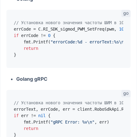
// Установка нового значения частоты ШИМ в 100 Гц
errCode = C.RI_SDK_sigmod_PWM_SetFreq(pwm, 
100
, &e
if
 errCode != 
0
 {

    fmt.Printf(
"errorCode:%d - errorText:%s\n"
, er
return
Golang gRPC
// Установка нового значения частоты ШИМ в 100 Гц
errorText, errCode, err = client.RoboSdkApi.RI_SDK
if
 err != 
nil
 {

    fmt.Printf(
"gRPC Error: %v\n"
, err)

return