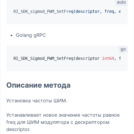
RI_SDK_sigmod_PWM_SetFre
q(descriptor, freq, errorT
Golang gRPC
RI_SDK_Sigmod_PWM_SetFreq(descriptor 
int64
, freq 
i
Описание метода
Установка частоты ШИМ.
Устанавливает новое значение частоты равное
freq для ШИМ модулятора с дескриптором
descriptor.