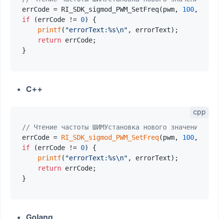
errCode = RI_SDK_sigmod_PWM_SetFreq(pwm, 
100
if
 (errCode != 
0
) {

printf
(
"errorText:%s\n"
, errorText);

return
 errCode;

C++
// Чтение частоты ШИМУстановка нового значения час
errCode = 
RI_SDK_sigmod_PWM_SetFreq
(pwm, 
100
if
 (errCode != 
0
) {

printf
(
"errorText:%s\n"
, errorText);

return
 errCode;

Golang