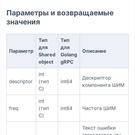
Параметры и возвращаемые
значения
Тип
Тип
для
для
Параметр
Описание
Shared
Golang
object
gRPC
int
Дескриптор
descriptor
(тип
int64
компонента ШИМ
C)
int
freq
(тип
int64
Частота ШИМ
C)
Текст ошибки
(передается как