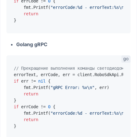
if
 errCode != 
0
 {

    fmt.Printf(
"errorCode:%d - errorText:%s\n"
, er
return
Golang gRPC
// Прекращение выполнения команды светодиодом
if
 err != 
nil
 {

    fmt.Printf(
"gRPC Error: %v\n"
, err)

return
if
 errCode != 
0
 {

    fmt.Printf(
"errorCode:%d - errorText:%s\n"
, er
return