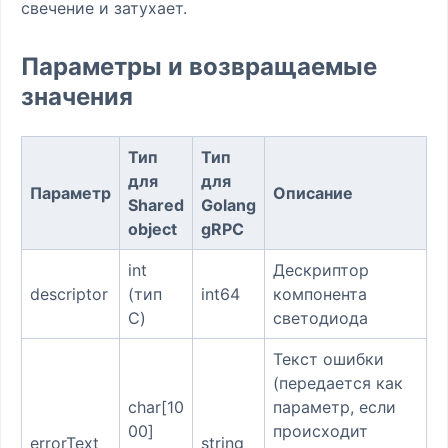
свечение и затухает.
Параметры и возвращаемые
значения
Тип
Тип
для
для
Параметр
Описание
Shared
Golang
object
gRPC
int
Дескриптор
descriptor
(тип
int64
компонента
C)
светодиода
Текст ошибки
(передается как
char[10
параметр, если
00]
происходит
errorText
string