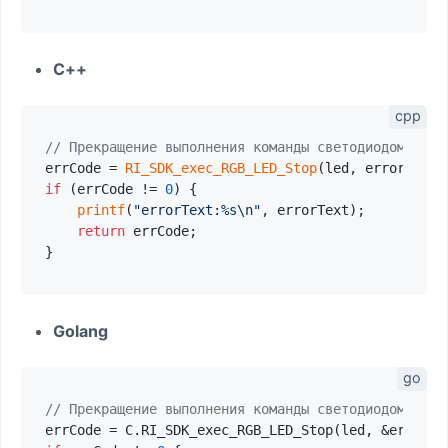
C++
// Прекращение выполнения команды светодиодом.
errCode = 
RI_SDK_exec_RGB_LED_Stop
if
 (errCode != 
0
) {

printf
(
"errorText:%s\n"
, errorText);

return
 errCode;

Golang
// Прекращение выполнения команды светодиодом
errCode = C.RI_SDK_exec_RGB_LED_Stop(led, &errorTe