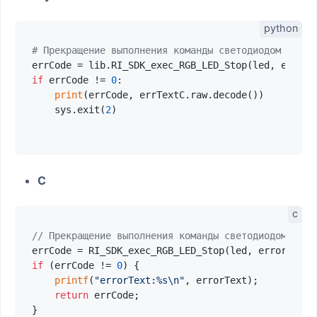
# Прекращение выполнения команды светодиодом 
if
 errCode != 
0
:

print
(errCode, errTextC.raw.decode())

    sys.exit(
2
)

C
// Прекращение выполнения команды светодиодом.
if
 (errCode != 
0
) {

printf
(
"errorText:%s\n"
, errorText);

return
 errCode;
