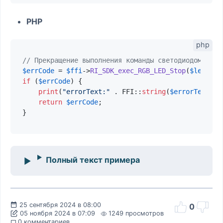
PHP
// Прекращение выполнения команды светодиодом
$errCode
 = 
$ffi
->
RI_SDK_exec_RGB_LED_Stop
(
$led
->cd
if
 (
$errCode
) {

print
(
"errorText:"
 . FFI::
string
(
$errorText
). 
return
$errCode
;

Полный текст примера
25 сентября 2024 в 08:00
0
05 ноября 2024 в 07:09
1249 просмотров
0 комментариев