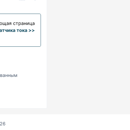
ющая страница
атчика тока >>
ованным
026