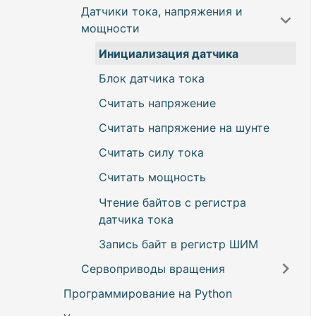
Установка выходной частоты
Датчики тока, напряжения и
Блок сервопривода
Инициализация RGB светодиода
Возврат из функции
ШИМ
мощности
Вращение сервопривода
Блок светодиода
Установка скважности порта
Инициализация датчика
Вращение с относительной
Свечение светодиода
Запись байт в регистр ШИМ
скоростью
Блок датчика тока
Мигание с заданной частотой
Чтение байтов с регистра ШИМ
Поворот на минимальный шаг
Считать напряжение
Мигание с заданной паузой
Сброс порта
Поворот сервопривода
Считать напряжение на шунте
Мерцание светодиода
Сброс всех портов
Поворот с относительной
Считать силу тока
Остановка действий светодиода
скоростью
Считать мощность
Поворот по шагам сервопривода
Чтение байтов с регистра
Поворот по импульсу
датчика тока
Остановка сервопривода
Запись байт в регистр ШИМ
Сервоприводы вращения
Поворот сервопривода в среднее
положение
Программирование на Python
Инициализация сервопривода
вращения