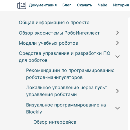
Документация
Блог
Скачать
ЧаВо
История
Общая информация о проекте
Обзор экосистемы РобоИнтеллект
Модели учебных роботов
Компоненты экосистемы
Средства управления и разработки ПО
Модели роботов и конструкторов
Роботы-манипуляторы
для роботов
Пульт управления
Самоходные машины
RM001 (конструктор для
Рекомендации по программированию
самостоятельной сборки)
Robointellect SDK
Беспилотные летательные аппараты
роботов-манипуляторов
RM002 (учебный робот в сборе)
IDE для программирования на Blockly и
Локальное управление через пульт
Python
Кинематические схемы роботов-
управления роботами
манипуляторов и расчёт угла
Дистанционное подключение к
Визуальное программирование на
поворота сервоприводов
Установка ПО “Пульт управления
роботу
Blockly
роботами манипуляторами”
Онлайн-сервис
Пульт управления
Настройка ПО “Пульт управления
Обзор интерфейса
ОС Windows
Отдельная утилита
Авторизация и регистрация
роботами манипуляторами”