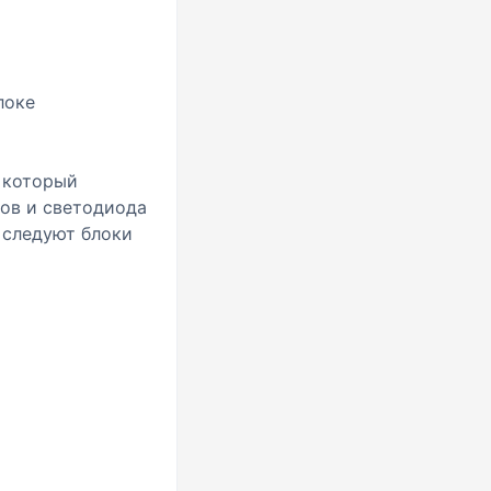
локе
 который
дов и светодиода
 следуют блоки