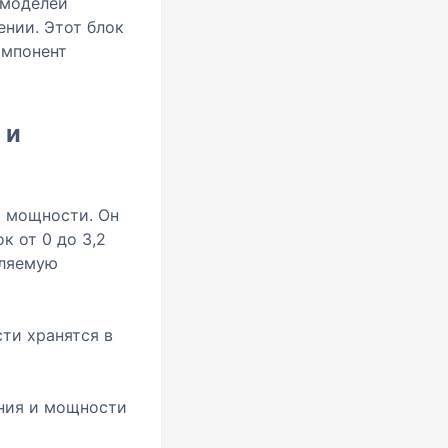
 моделей
ении. Этот блок
омпонент
 и
и мощности. Он
к от 0 до 3,2
бляемую
ти хранятся в
ения и мощности