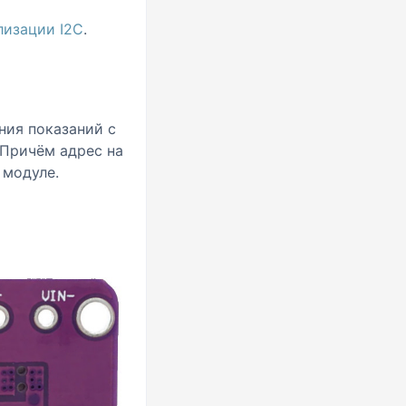
лизации I2C
.
ния показаний с
 Причём адрес на
 модуле.