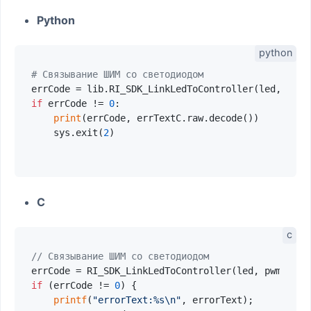
Python
# Связывание ШИМ со светодиодом
errCode = lib.RI_SDK_LinkLedToController(led, pwm,
if
 errCode != 
0
:

print
(errCode, errTextC.raw.decode())

    sys.exit(
2
)

C
// Связывание ШИМ со светодиодом
errCode = RI_SDK_LinkLedToController(led, pwm, 
15
,
if
 (errCode != 
0
) {

printf
(
"errorText:%s\n"
, errorText);
