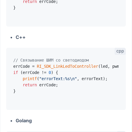
return
 errCode;

}

C++
// Связывание ШИМ со светодиодом
errCode = 
RI_SDK_LinkLedToController
(led, pwm, 
15
,
if
 (errCode != 
0
) {

printf
(
"errorText:%s\n"
, errorText);

return
 errCode;

}

Golang