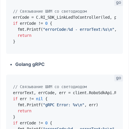
// Связывание ШИМ со светодиодом
errCode = C.RI_SDK_LinkLedToController(led, pwm, 
1
if
 errCode != 
0
 {

  fmt.Printf(
"errorCode:%d - errorText:%s\n"
, errC
return
Golang gRPC
// Связывание ШИМ со светодиодом
errorText, errCode, err = client.RoboSdkApi.RI_SDK
if
 err != 
nil
 {

  fmt.Printf(
"gRPC Error: %v\n"
, err)

return
if
 errCode != 
0
 {

  fmt.Printf(
"errorCode:%d - errorText:%s\n"
, errC