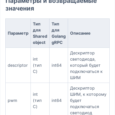
Параметры и возвращаемые
значения
Тип
Тип
для
для
Параметр
Описание
Shared
Golang
object
gRPC
Дескриптор
int
светодиода,
descriptor
(тип
int64
который будет
C)
подключаться к
ШИМ
Дескриптор
int
ШИМ, к которому
pwm
(тип
int64
будет
C)
подключаться
светодиод