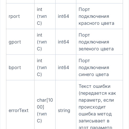
int
Порт
rport
(тип
int64
подключения
C)
красного цвета
int
Порт
gport
(тип
int64
подключения
C)
зеленого цвета
int
Порт
bport
(тип
int64
подключения
C)
синего цвета
Текст ошибки
(передается как
char[10
параметр, если
00]
происходит
errorText
string
(тип
ошибка метод
C)
записывает в
этот параметр