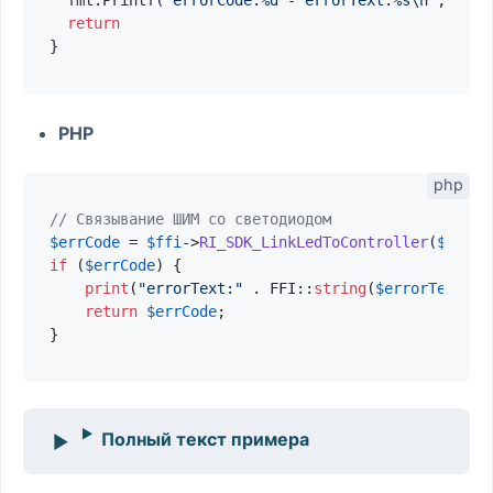
return
PHP
// Связывание ШИМ со светодиодом
$errCode
 = 
$ffi
->
RI_SDK_LinkLedToController
(
$led
->
if
 (
$errCode
) {

print
(
"errorText:"
 . FFI::
string
(
$errorText
). 
return
$errCode
;

Полный текст примера