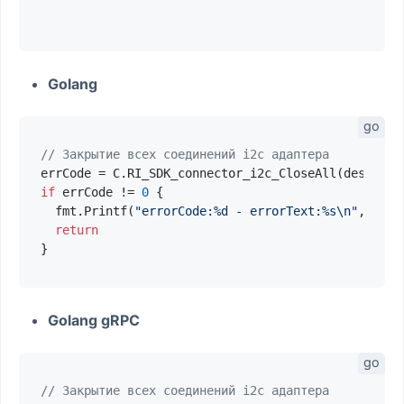
Golang
// Закрытие всех соединений i2c адаптера
errCode = C.RI_SDK_connector_i2c_CloseAll(descript
if
 errCode != 
0
 {

  fmt.Printf(
"errorCode:%d - errorText:%s\n"
, errC
return
Golang gRPC
// Закрытие всех соединений i2c адаптера