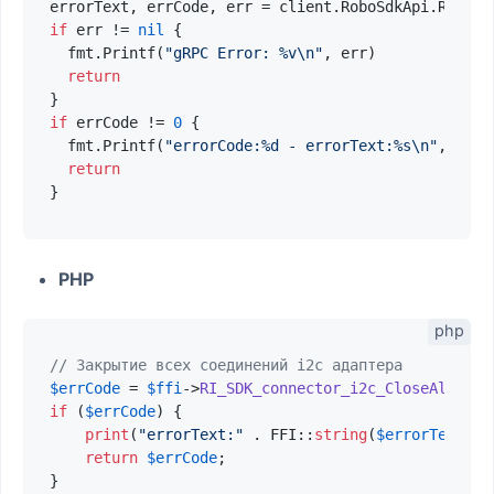
if
 err != 
nil
 {

  fmt.Printf(
"gRPC Error: %v\n"
, err)

return
if
 errCode != 
0
 {

  fmt.Printf(
"errorCode:%d - errorText:%s\n"
, errC
return
PHP
// Закрытие всех соединений i2c адаптера
$errCode
 = 
$ffi
->
RI_SDK_connector_i2c_CloseAll
(
$de
if
 (
$errCode
) {

print
(
"errorText:"
 . FFI::
string
(
$errorText
). 
return
$errCode
;
