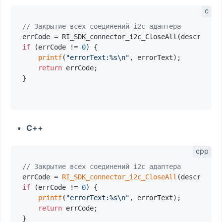
// Закрытие всех соединений i2c адаптера
if
 (errCode != 
0
) {

printf
(
"errorText:%s\n"
, errorText);

return
 errCode;

}

C++
// Закрытие всех соединений i2c адаптера
errCode = 
RI_SDK_connector_i2c_CloseAll
if
 (errCode != 
0
) {

printf
(
"errorText:%s\n"
, errorText);

return
 errCode;

}
