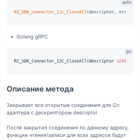
RI_SDK_connector_i2c_CloseAll
Golang gRPC
RI_SDK_Connector_I2C_CloseAll(descriptor 
int64
) (e
Описание метода
Закрывает все открытые соединения для i2c
адаптера с дескриптором descriptor
После закрытия соединения по данному адресу,
функции чтения/записи для всех адресов будут