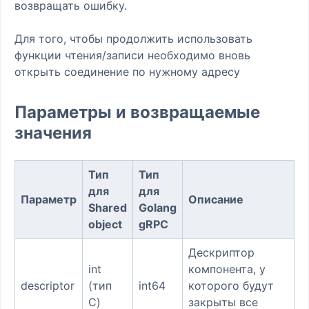
возвращать ошибку.
Для того, чтобы продолжить использовать
функции чтения/записи необходимо вновь
открыть соединение по нужному адресу
Параметры и возвращаемые
значения
Тип
Тип
для
для
Параметр
Описание
Shared
Golang
object
gRPC
Дескриптор
int
компонента, у
descriptor
(тип
int64
которого будут
C)
закрыты все