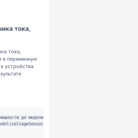
ика тока,
9
ка тока,
м в переменную
та устройства
зультате
ощности до модели ina219

odel(voltageSensor, "ina219".encode(), descriptor, errTex