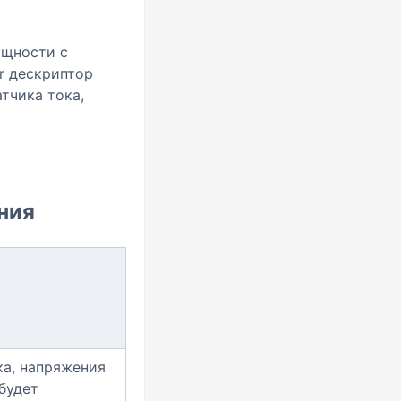
ощности с
r дескриптор
тчика тока,
ения
ка, напряжения
будет