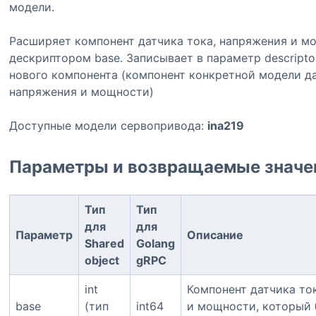
модели.
Расширяет компонент датчика тока, напряжения и м
дескриптором base. Записывает в параметр descripto
нового компонента (компонент конкретной модели да
напряжения и мощности)
Доступные модели сервопривода:
ina219
Параметры и возвращаемые знач
Тип
Тип
для
для
Параметр
Описание
Shared
Golang
object
gRPC
int
Компонент датчика то
base
(тип
int64
и мощности, который 