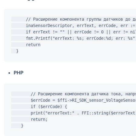
      // Расширение компонента группы датчиков до д
      inaSensorDescriptor, errText, errCode, err :=
      if errText != "" || errCode != 0 || err != nil
      fmt.Printf("errText: %s; errCode:%d; err: %s",
      return

PHP
        // Расширение компонента датчика тока, напр
        $errCode = $ffi->RI_SDK_sensor_VoltageSenso
        if ($errCode) {

        print("errorText:" . FFI::string($errorText
        return;
