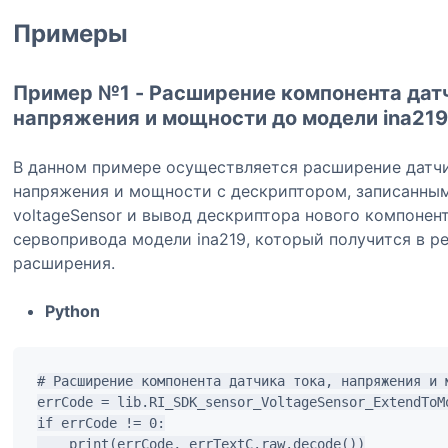
Примеры
Пример №1 - Расширение компонента датч
напряжения и мощности до модели ina21
В данном примере осуществляется расширение датчи
напряжения и мощности с дескриптором, записанны
voltageSensor и вывод дескриптора нового компонен
сервопривода модели ina219, который получится в ре
расширения.
Python
# Расширение компонента датчика тока, напряжения и м
errCode = lib.RI_SDK_sensor_VoltageSensor_ExtendToM
if errCode != 0:

    print(errCode, errTextC.raw.decode())
