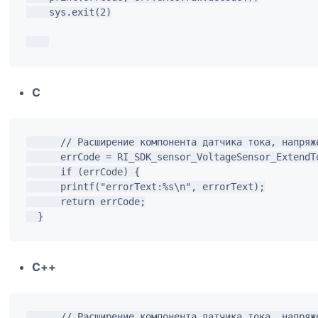
    sys.exit(2)

C
      // Расширение компонента датчика тока, напряж
      errCode = RI_SDK_sensor_VoltageSensor_ExtendT
      if (errCode) {

      printf("errorText:%s\n", errorText);

      return errCode;

C++
      // Расширение компонента датчика тока, напряж