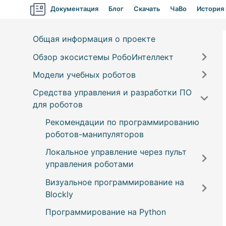
Документация
Блог
Скачать
ЧаВо
История
Общая информация о проекте
Обзор экосистемы РобоИнтеллект
Модели учебных роботов
Компоненты экосистемы
Средства управления и разработки ПО
Модели роботов и конструкторов
Роботы-манипуляторы
для роботов
Пульт управления
Самоходные машины
RM001 (конструктор для
Рекомендации по программированию
самостоятельной сборки)
Robointellect SDK
Беспилотные летательные аппараты
роботов-манипуляторов
RM002 (учебный робот в сборе)
IDE для программирования на Blockly и
Локальное управление через пульт
Python
Кинематические схемы роботов-
управления роботами
манипуляторов и расчёт угла
Дистанционное подключение к
Визуальное программирование на
поворота сервоприводов
Установка ПО “Пульт управления
роботу
Blockly
роботами манипуляторами”
Онлайн-сервис
Пульт управления
Программирование на Python
Настройка ПО “Пульт управления
Обзор интерфейса
ОС Windows
Отдельная утилита
Авторизация и регистрация
роботами манипуляторами”