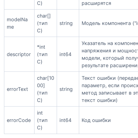
C)
расширятся
char[]
modelNa
(тип
string
Модель компонента ("i
me
C)
Указатель на компонен
*int
напряжения и мощнос
descriptor
(тип
int64
модели, который полу
C)
результате расширени
char[10
Текст ошибки (переда
00]
параметр, если проис
errorText
string
(тип
метод записывает в э
C)
текст ошибки)
int
errorCode
(тип
int64
Код ошибки
C)