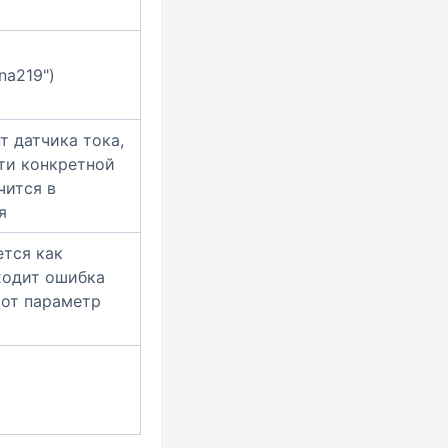
na219")
т датчика тока,
ти конкретной
чится в
я
ется как
ходит ошибка
тот параметр