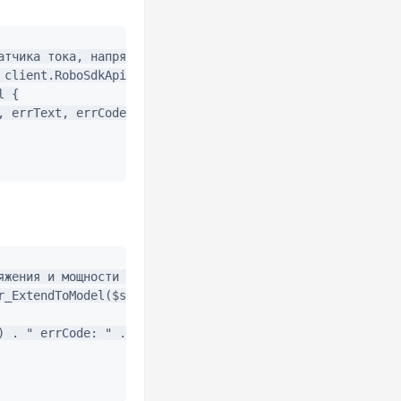
атчика тока, напряжения и мощности

 client.RoboSdkApi.RI_SDK_Sensor_VoltageSensor_ExtendToMo
 {

 errText, errCode, err)

яжения и мощности до модели ina219

r_ExtendToModel($sensorDescriptor->cdata, "ina219", FFI::
) . " errCode: " . $errCode . " \n");
