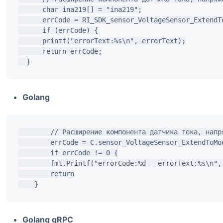
      char ina219[] = "ina219";

      errCode = RI_SDK_sensor_VoltageSensor_ExtendT
      if (errCode) {

      printf("errorText:%s\n", errorText);

      return errCode;

Golang
        // Расширение компонента датчика тока, напр
        errCode = C.sensor_VoltageSensor_ExtendToMo
        if errCode != 0 {

        fmt.Printf("errorCode:%d - errorText:%s\n",
        return

Golang gRPC