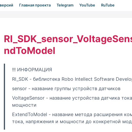
 версий
Главная проекта
Telegram
YouTube
RuTube
RI_SDK_sensor_VoltageSen
ndToModel
!!! ИНФОРМАЦИЯ
RI_SDK - библиотека Robo Intellect Software Develo
sensor - название группы устройств датчиков
VoltageSensor - название устройства датчика ток
мощности
ExtendToModel - название метода расширения ко
тока, напряжения и мощности до конкретной мод