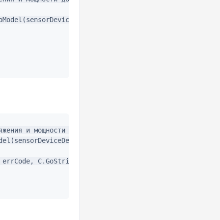
oModel(sensorDeviceDescriptor, ina219, &sensorDescriptor,
яжения и мощности до модели ina219

del(sensorDeviceDescriptor, C.CString("ina219"), &sensorD
 errCode, C.GoString(&errorText[0]))
