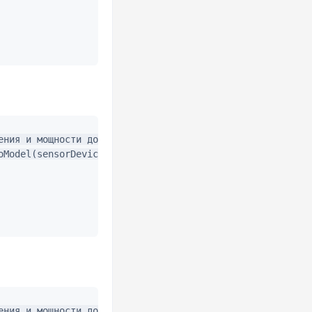
ения и мощности до модели ina219

oModel(sensorDeviceDescriptor, "ina219", &sensorDescripto
ения и мощности до модели ina219
