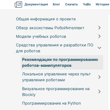
Документация
Блог
Скачать
ЧаВо
История
Общая информация о проекте
Обзор экосистемы РобоИнтеллект
Модели учебных роботов
Компоненты экосистемы
Средства управления и разработки ПО
Модели роботов и конструкторов
Роботы-манипуляторы
для роботов
Пульт управления
Самоходные машины
RM001 (конструктор для
Рекомендации по программированию
самостоятельной сборки)
Robointellect SDK
Беспилотные летательные аппараты
роботов-манипуляторов
RM002 (учебный робот в сборе)
IDE для программирования на Blockly и
Локальное управление через пульт
Python
Кинематические схемы роботов-
управления роботами
манипуляторов и расчёт угла
Дистанционное подключение к
Визуальное программирование на
поворота сервоприводов
Установка ПО “Пульт управления
роботу
Blockly
роботами манипуляторами”
Онлайн-сервис
Пульт управления
Программирование на Python
Настройка ПО “Пульт управления
Обзор интерфейса
ОС Windows
Отдельная утилита
Авторизация и регистрация
роботами манипуляторами”