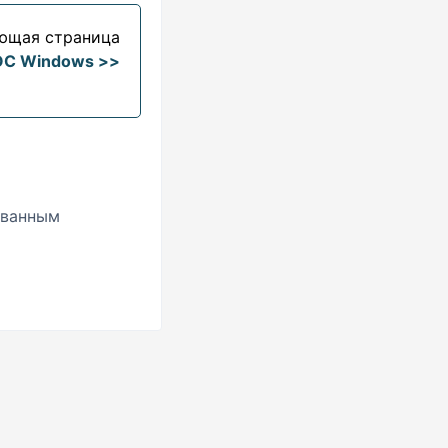
ющая страница
ОС Windows >>
ованным