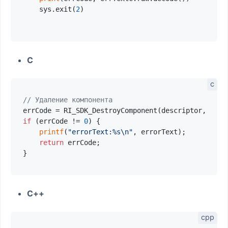
    sys.exit(
2
)

C
// Удаление компонента
if
 (errCode != 
0
) {

printf
(
"errorText:%s\n"
, errorText);

return
 errCode;

C++