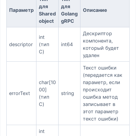
для
для
Параметр
Описание
Shared
Golang
object
gRPC
Дескриптор
int
компонента,
descriptor
(тип
int64
который будет
C)
удален
Текст ошибки
(передается как
char[10
параметр, если
00]
происходит
errorText
string
(тип
ошибка метод
C)
записывает в
этот параметр
текст ошибки)
int