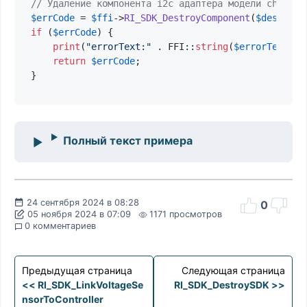
// Удаление компонента i2c адаптера модели ch341
$errCode
 = 
$ffi
->
RI_SDK_DestroyComponent
(
$descript
if
 (
$errCode
) {

print
(
"errorText:"
 . FFI::
string
(
$errorText
). 
return
$errCode
;

Полный текст примера
24 сентября 2024 в 08:28
0
05 ноября 2024 в 07:09
1171 просмотров
0 комментариев
Предыдущая страница
Следующая страница
<< RI_SDK_LinkVoltageSe
RI_SDK_DestroySDK >>
nsorToController