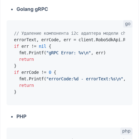
Golang gRPC
// Удаление компонента i2c адаптера модели ch341
if
 err != 
nil
 {

  fmt.Printf(
"gRPC Error: %v\n"
, err)

return
if
 errCode != 
0
 {

  fmt.Printf(
"errorCode:%d - errorText:%s\n"
, errC
return
PHP