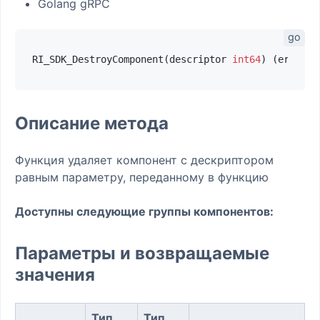
Golang gRPC
RI_SDK_DestroyComponent(descriptor 
int64
) (errorTe
Описание метода
Функция удаляет компонент с дескриптором
равным параметру, переданному в функцию
Доступны следующие группы компонентов:
Параметры и возвращаемые
значения
Тип
Тип