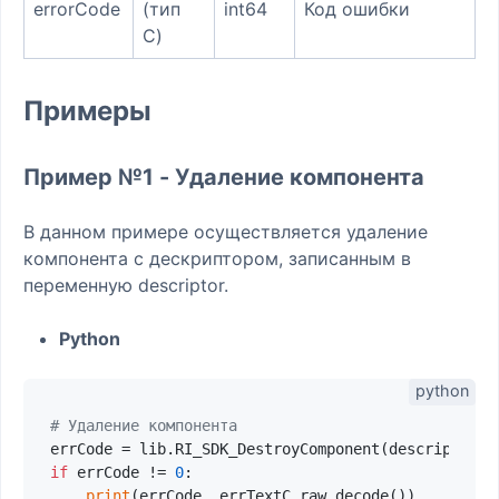
errorCode
(тип
int64
Код ошибки
C)
Примеры
Пример №1 - Удаление компонента
В данном примере осуществляется удаление
компонента с дескриптором, записанным в
переменную descriptor.
Python
# Удаление компонента
if
 errCode != 
0
:

print
(errCode, errTextC.raw.decode())
