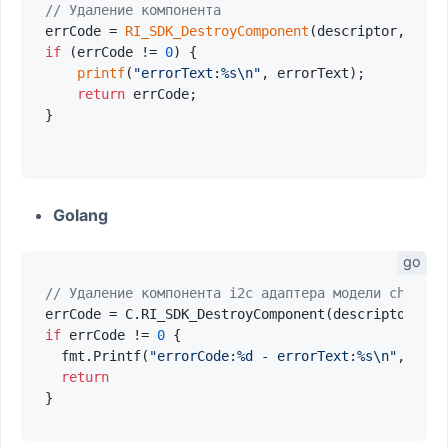
// Удаление компонента
errCode = 
RI_SDK_DestroyComponent
if
 (errCode != 
0
) {

printf
(
"errorText:%s\n"
, errorText);

return
 errCode;

}

Golang
// Удаление компонента i2c адаптера модели ch341
errCode = C.RI_SDK_DestroyComponent(descriptor, &e
if
 errCode != 
0
 {

  fmt.Printf(
"errorCode:%d - errorText:%s\n"
, errC
return