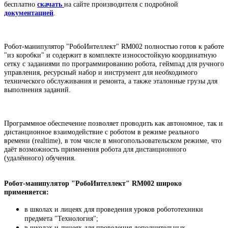
бесплатно
скачать
на сайте производителя с подробной
документацией
.
Робот-манипулятор
"РобоИнтеллект" RM002 полностью готов к работе
"из коробки" и содержит в комплекте износостойкую координатную
сетку с заданиями по программированию робота, геймпад для ручного
управления, ресурсный набор и инструмент для необходимого
технического обслуживания и ремонта, а также эталонные грузы для
выполнения заданий.
Программное обеспечение позволяет проводить как автономное, так и
дистанционное взаимодействие с роботом в режиме реального
времени (realtime), в том числе в многопользовательском режиме, что
даёт возможность применения робота для дистанционного
(удалённого) обучения.
Робот-манипулятор "РобоИнтеллект" RM002 широко
применяется:
в школах и лицеях для проведения уроков робототехники
предмета "Технология";
в школах и лицеях для проведения дополнительных