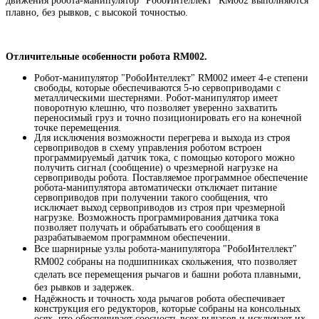
движения робота-манипулятор "РобоИнтеллект" RM002 выполняются
плавно, без рывков, с высокой точностью.
Отличительные особенности робота RM002.
Робот-манипулятор "РобоИнтеллект" RM002 имеет 4-е степени
свободы, которые обеспечиваются 5-ю сервоприводами с
металлическими шестернями. Робот-манипулятор имеет
поворотную клешню, что позволяет уверенно захватить
переносимый груз и точно позиционировать его на конечной
точке перемещения.
Для исключения возможности перегрева и выхода из строя
сервоприводов в схему управления роботом встроен
программируемый датчик тока, с помощью которого можно
получить сигнал (сообщение) о чрезмерной нагрузке на
сервоприводы робота. Поставляемое программное обеспечение
робота-манипулятора автоматически отключает питание
сервоприводов при получении такого сообщения, что
исключает выход сервоприводов из строя при чрезмерной
нагрузке. Возможность программирования датчика тока
позволяет получать и обрабатывать его сообщения в
разрабатываемом программном обеспечении.
Все шарнирные узлы робота-манипулятора "РобоИнтеллект"
RM002 собраны на подшипниках скольжения, что позволяет
сделать все перемещения рычагов и башни робота плавными,
без рывков и задержек.
Надёжность и точность хода рычагов робота обеспечивает
конструкция его редукторов, которые собраны на
консольных
осях, что обеспечивает соосность всех рычагов и исключает их