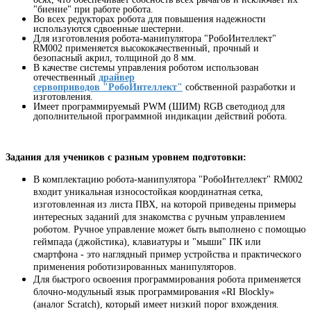
"биение" при работе робота.
Во всех редукторах робота для повышения надежности
используются сдвоенные шестерни.
Для изготовления робота-манипулятора "РобоИнтеллект"
RM002 применяется высококачественный, прочный и
безопасный акрил, толщиной до 8 мм.
В качестве системы управления роботом использован
отечественный
драйвер
сервоприводов
"РобоИнтеллект"
собственной разработки и
изготовления.
Имеет программируемый PWM (ШИМ) RGB светодиод для
дополнительной программной индикации действий робота.
Задания для учеников с разным уровнем подготовки:
В комплектацию робота-манипулятора "РобоИнтеллект" RM002
входит уникальная износостойкая
координатная сетка,
изготовленная из листа ПВХ, на которой приведены примеры
интересных заданий для знакомства с р
учным управлением
роботом. Ручное управление может быть выполнено с помощью
геймпада (джойстика), клавиатуры и "мыши" ПК или
смартфона - это наглядный пример устройства и практического
применения роботизированных манипуляторов.
Для быстрого освоения программирования робота применяется
блочно-модульный язык программирования «RI Blockly»
(аналог Scratch), который имеет
низкий порог вхождения.