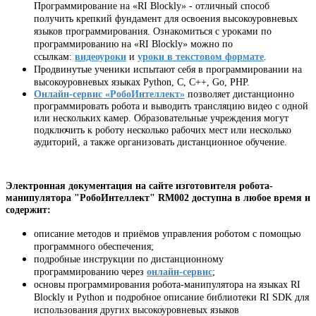
Программирование на «RI Blockly» - отличный способ
получить крепкий фундамент для освоения высокоуровневых
языков программирования. Ознакомиться с уроками по
программированию на «RI Blockly» можно по
ссылкам:
видеоуроки
и
уроки в текстовом формате
.
Продвинутые ученики испытают себя в программировании на
высокоуровневых языках
Python, C, C++, Go, PHP.
Онлайн-сервис «РобоИнтеллект»
позволяет дистанционно
программировать робота и выводить трансляцию видео с одной
или нескольких камер. Образовательные учреждения могут
подключить к роботу несколько рабочих мест или несколько
аудиторий, а также организовать дистанционное обучение.
Электронная документация на сайте изготовителя робота-
манипулятора "РобоИнтеллект" RM002 доступна в любое время и
содержит:
описание методов и приёмов управления роботом с помощью
программного обеспечения;
подробные инструкции по дистанционному
программированию через
онлайн-сервис
;
основы программирования робота-манипулятора на языках RI
Blockly и Python и подробное описание библиотеки RI SDK для
использования других высокоуровневых языков