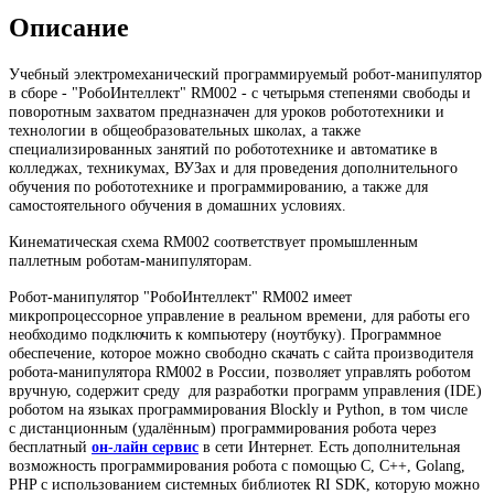
Описание
Учебный электромеханический программируемый робот-манипулятор
в сборе - "РобоИнтеллект" RM002 - с четырьмя степенями свободы и
поворотным захватом предназначен для уроков робототехники и
технологии в общеобразовательных школах, а также
специализированных занятий по робототехнике и автоматике в
колледжах, техникумах, ВУЗах и для проведения дополнительного
обучения по робототехнике и программированию, а также для
самостоятельного обучения в домашних условиях.
Кинематическая схема RM002 соответствует промышленным
паллетным роботам-манипуляторам.
Робот-манипулятор "РобоИнтеллект" RM002 имеет
микропроцессорное управление в реальном времени, для работы его
необходимо подключить к компьютеру (ноутбуку). Программное
обеспечение, которое можно свободно скачать с сайта производителя
робота-манипулятора RM002 в России, позволяет управлять роботом
вручную, содержит среду для разработки программ управления (IDE)
роботом на языках программирования Blockly и Python, в том числе
с
дистанционным (удалённым) программирования робота через
бесплатный
он-лайн сервис
в сети Интернет. Есть дополнительная
возможность программирования робота с помощью C, C++, Golang,
PHP с использованием системных библиотек RI SDK, которую можно