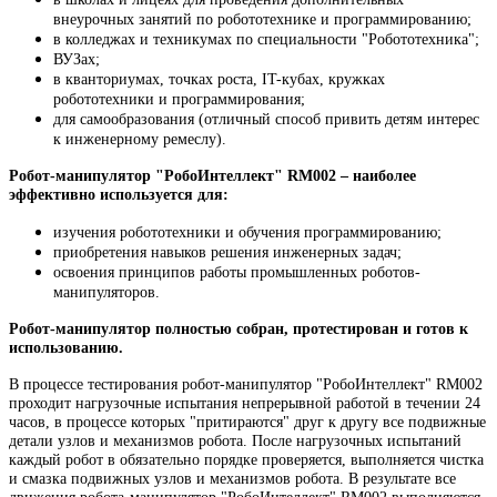
внеурочных занятий по робототехнике и программированию;
в колледжах и техникумах по специальности "Робототехника";
ВУЗах;
в кванториумах, точках роста, IT-кубах, кружках
робототехники и программирования;
для самообразования (отличный способ привить детям интерес
к инженерному ремеслу).
Робот-манипулятор "РобоИнтеллект" RM002
– наиболее
эффективно используется для:
изучения робототехники и
обучения программированию;
приобретения навыков решения инженерных задач;
освоения принципов работы промышленных роботов-
манипуляторов.
Робот-манипулятор полностью собран, протестирован и готов к
использованию.
В процессе тестирования робот-манипулятор "РобоИнтеллект" RM002
проходит нагрузочные испытания непрерывной работой в течении 24
часов, в процессе которых "притираются" друг к другу все подвижные
детали узлов и механизмов робота. После нагрузочных испытаний
каждый робот в обязательно порядке проверяется, выполняется чистка
и смазка подвижных узлов и механизмов робота. В результате все